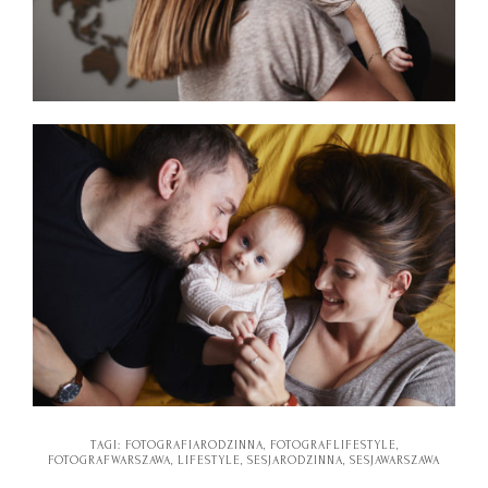
TAGI:
FOTOGRAFIARODZINNA
,
FOTOGRAFLIFESTYLE
,
FOTOGRAFWARSZAWA
,
LIFESTYLE
,
SESJARODZINNA
,
SESJAWARSZAWA