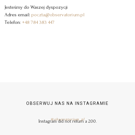
Jesteśmy do Waszej dyspozycji
Adres email:
poczta@observatorium.pl
Telefon:
+48 784 383 447
OBSERWUJ NAS NA INSTAGRAMIE
@observatorium_pl
Instagram did not return a 200.