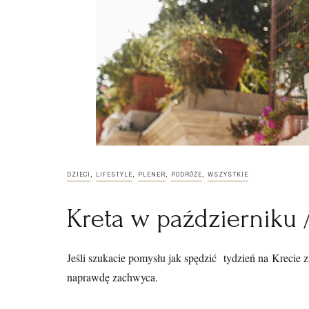
,
,
,
,
DZIECI
LIFESTYLE
PLENER
PODRÓŻE
WSZYSTKIE
Kreta w październiku 
Jeśli szukacie pomysłu jak spędzić tydzień na Krecie z 
naprawdę zachwyca.